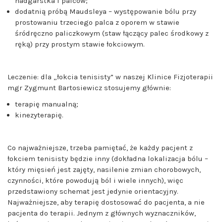
nadgarstka i palców;
dodatnią próbą Maudsleya – występowanie bólu przy
prostowaniu trzeciego palca z oporem w stawie
śródręczno paliczkowym (staw łączący palec środkowy z
ręką) przy prostym stawie łokciowym.
Leczenie:
d
la „
ł
okcia tenisisty
”
w naszej Klinice Fizjoterapii
mgr Zygmunt Bartosiewicz stosujemy głównie:
terapię manualną;
kinezyterapię.
Co najważniejsze, trzeba pamiętać, że każdy pacjent z
łokciem tenisisty będzie inny (dokładna lokalizacja bólu –
który mięsień jest zajęty, nasilenie zmian chorobowych,
czynności, które powodują ból i wiele innych), więc
przedstawiony schemat jest jedynie orientacyjny.
Najważniejsze, aby terapię dostosować do pacjenta, a nie
pacjenta do terapii. Jednym z głównych wyznaczników,