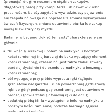
(pronacja), długim noszeniem ciężkich zakupów,
długotrwałą pracą przy komputerze lub nawet w kuchni –
praca nożem. Należy zapytać w wywiadzie, czy pojawienia
się zespołu bólowego nie poprzedziła zmiana wykonywania
ćwiczeń fizycznych, zmiana ustawienia biurka lub zakup
nowej klawiatury czy myszki.
Badanie:
w
badaniu
„
łokieć tenisisty” charakteryzuje się
głównie:
tkliwością uciskową i bólem na nadkłykciu bocznym
kości ramiennej (najbardziej do boku wystający element
kości ramiennej), czasem ból jest także zlokalizowany
bardziej dystalnie i do przodu od nadkłykcia bocznego
kości ramiennej;
ból występuje przy próbie wyprostu ręki (zgięcie
grzbietowe nadgarstka – ruch powierzchnią grzbietową
ręki do góry) podczas gdy przedramię jest ustawione w
pronacji (powierzchnią dłoniową ręki do dołu);
dodatnią próbą Milla – wystąpienie bólu na nadkłykciu
bocznym kości ramiennej podczas biernego zgięcia
nadgarstka i palców;