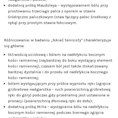
dodatnią próbą Maudsleya – występowaniem bólu przy
prostowaniu trzeciego palca z oporem w stawie
śródręczno paliczkowym (staw łączący palec środkowy z
ręką) przy prostym stawie łokciowym.
Różnicowanie:
w
badaniu „łokieć tenisisty” charakteryzuje
się główne:
tkliwością uciskową i bólem na nadkłykciu bocznym
kości ramiennej (najbardziej do boku wystający element
kości ramiennej), czasem ból jest także zlokalizowany
bardziej dystalnie i do przodu od nadkłykcia bocznego
kości ramiennej;
bólem występującym przy próbie wyprostu ręki (zgięcie
grzbietowe nadgarstka – ruch powierzchnią grzbietową
ręki do góry) podczas gdy przedramię jest ustawione w
pronacji (powierzchnią dłoniową ręki do dołu);
dodatnią próbą Milla – wystąpienie bólu na nadkłykciu
bocznym kości ramiennej podczas biernego zgięcia