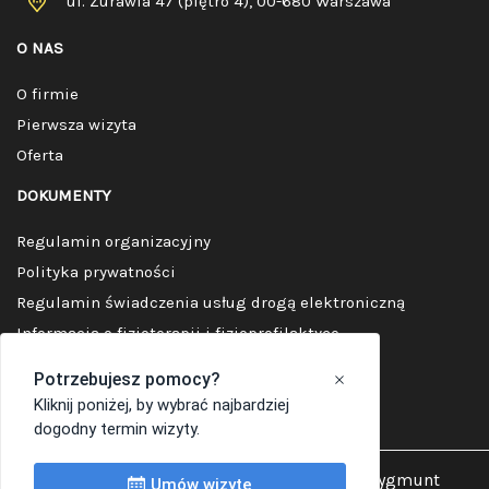
ul. Żurawia 47 (piętro 4), 00-680 Warszawa
O NAS
O firmie
Pierwsza wizyta
Oferta
DOKUMENTY
Regulamin organizacyjny
Polityka prywatności
Regulamin świadczenia usług drogą elektroniczną
Informacja o fizjoterapii i fizjoprofilaktyce
Standardy ochrony małoletnich
Copyright 2021 Klinika Fizjoterapii mgr Zygmunt