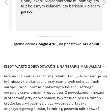
Dobry lekarz. Niejednokrotnie mi pomógł, czy
P
.
to z bolesnym kolanem, czy barkiem. Polecam
gorąco.
ż
ś
C
Ogólna ocena
Google
4.9
/5,
na podstawie
343 opinii
KIEDY WARTO ZDECYDOWAĆ SIĘ NA TERAPIĘ MANUALNĄ?
Terapia manualna jest formą rehabilitacji, która okazuje się
być niezwykle skuteczna przy rozmaitych schorzeniach
narządu ruchu oraz idiopatycznych bólach i różnego
rodzaju skrzywieniach kręgosłupa. Z powodzeniem można
ją stosować przy nerwobólach, zwyrodnieniach i urazach
kręgosłupa, wypadnięciu czy wysunięciu krążka
międzykręgowego.
Jako, że zabieg pozwala odblokować