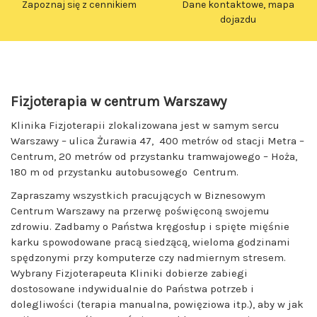
Zapoznaj się z cennikiem
Dane kontaktowe, mapa
dojazdu
SPRAWDŹ
SPRAWDŹ
Fizjoterapia w centrum Warszawy
Klinika Fizjoterapii zlokalizowana jest w samym sercu
Warszawy – ulica Żurawia 47, 400 metrów od stacji Metra –
Centrum, 20 metrów od przystanku tramwajowego – Hoża,
180 m od przystanku autobusowego Centrum.
Zapraszamy wszystkich pracujących w Biznesowym
Centrum Warszawy na przerwę poświęconą swojemu
zdrowiu. Zadbamy o Państwa kręgosłup i spięte mięśnie
karku spowodowane pracą siedzącą, wieloma godzinami
spędzonymi przy komputerze czy nadmiernym stresem.
Wybrany Fizjoterapeuta Kliniki dobierze zabiegi
dostosowane indywidualnie do Państwa potrzeb i
dolegliwości (terapia manualna, powięziowa itp.), aby w jak