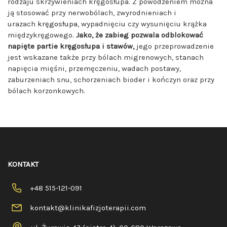
rodzaju skrzywieniach kręgosłupa. Z powodzeniem można
ją stosować przy nerwobólach, zwyrodnieniach i
urazach
kręgosłupa
, wypadnięciu czy wysunięciu krążka
międzykręgowego.
Jako, że zabieg pozwala odblokować
napięte partie kręgosłupa i stawów,
jego przeprowadzenie
jest wskazane także przy bólach migrenowych, stanach
napięcia mięśni, przemęczeniu, wadach postawy,
zaburzeniach snu, schorzeniach bioder i kończyn oraz przy
bólach korzonkowych.
KONTAKT
+48 515-121-091
kontakt@klinikafizjoterapii.com